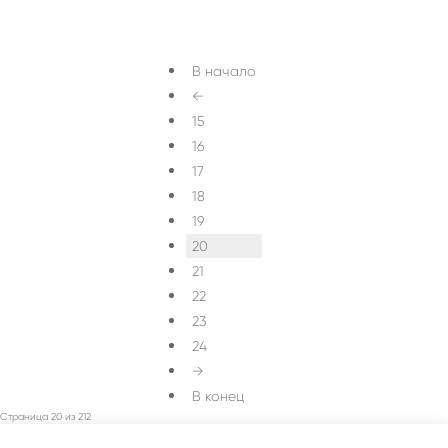
В начало
←
15
16
17
18
19
20
21
22
23
24
→
В конец
Страница 20 из 212