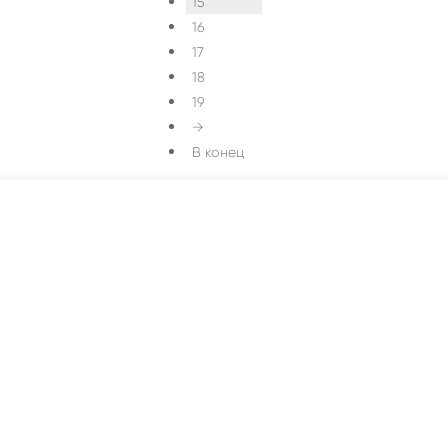
15
16
17
18
19
→
В конец
зация