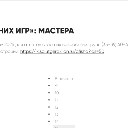
ИХ ИГР»: МАСТЕРА
» 2026 для атлетов старших возрастных групп (35-39, 40-44
истрации:
https://lk.salutgeraklion.ru/afisha?ids=50
В начало
←
10
11
12
13
14