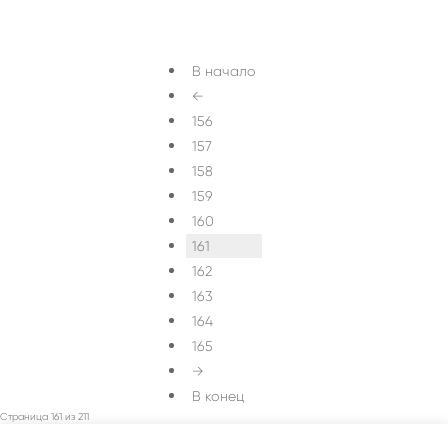
В начало
←
156
157
158
159
160
161
162
163
164
165
→
В конец
Страница 161 из 211